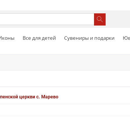
Иконы
Все для детей
Сувениры и подарки
Юв
спенской церкви с. Марево