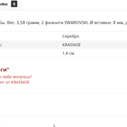
ывы
0
ы. Вес: 3,58 грамм, 2 фианита SWAROVSKI, Ø вставки: 8 мм, 
Серебро
:
KRASNOE
1,8 см.
ьги"
е-либо вопросы?
нт от KRASNOE