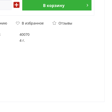
В
корзину
Отзывы
ению
В избранное
:
40070
4 г.