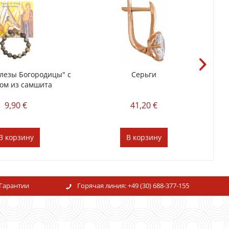
Слезы Богородицы" с
Серьги
ом из самшита
9,90 €
41,20 €
В
корзину
В
корзину
Гарантии
Горячая линия:
+49 (30) 688-377-155