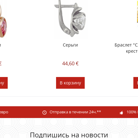
и
Серьги
Браслет "
крест
€
44,60 €
ну
В
корзину
 евро
Отправка в течении 24ч.**
100% 
Подпишись на новости