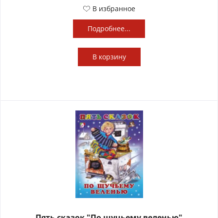
В избранное
Подробнее...
В
корзину
Пять сказок "По щучьему веленью"