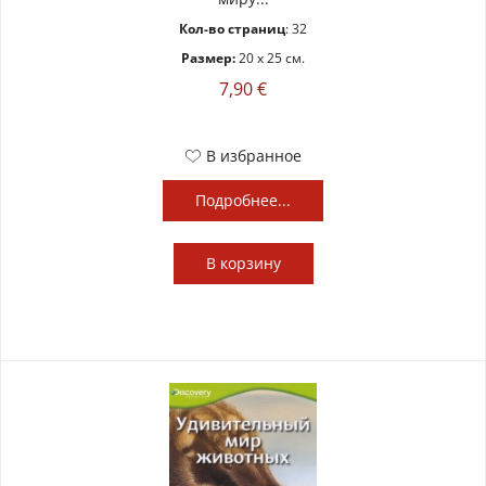
Кол-во страниц
: 32
Размер:
20 x 25 см.
7,90 €
В избранное
Подробнее...
В
корзину