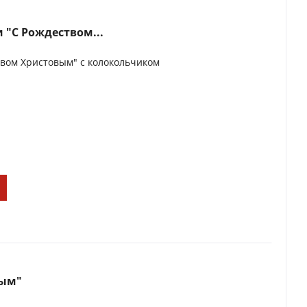
 "С Рождеством...
вом Христовым" с колокольчиком
вым"