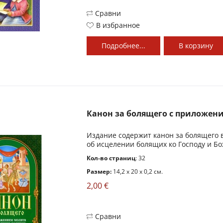
Сравни
В избранное
Подробнее...
В
корзину
Канон за болящего с приложени
Издание содержит канон за болящего в
об исцелении болящих ко Господу и Б
Кол-во страниц
: 32
Размер:
14,2 x 20 x 0,2 см.
2,00 €
Сравни