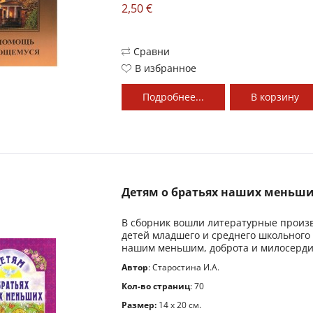
2,50 €
Сравни
В избранное
Подробнее...
В
корзину
Детям о братьях наших меньш
В сборник вошли литературные произв
детей младшего и среднего школьного
нашим меньшим, доброта и милосердие
Автор
: Старостина И.А.
Кол-во страниц
: 70
Размер:
14 x 20 см.