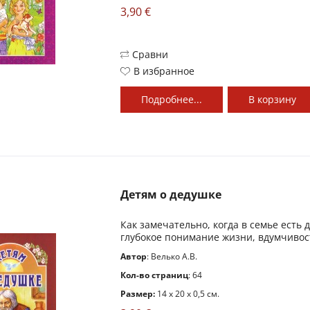
3,90 €
Сравни
В избранное
Подробнее...
В
корзину
Детям о дедушке
Как замечательно, когда в семье есть 
глубокое понимание жизни, вдумчивост
Автор
: Велько А.В.
Кол-во страниц
: 64
Размер:
14 x 20 x 0,5 см.