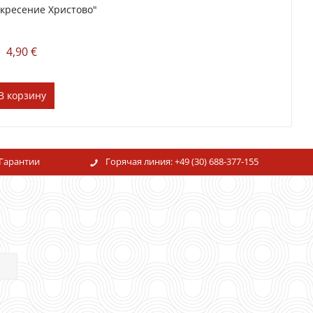
скресение Христово"
4,90 €
В
корзину
Гарантии
Горячая линия:
+49 (30) 688-377-155