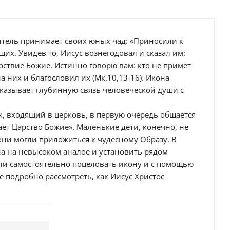
ситель принимает своих юных чад: «Приносили к
их. Увидев то, Иисус вознегодовал и сказал им:
арствие Божие. Истинно говорю вам: кто не примет
на них и благословил их (Мк.10,13-16). Икона
оказывает глубинную связь человеческой души с
ок, входящий в церковь, в первую очередь общается
ет Царство Божие». Маленькие дети, конечно, не
они могли приложиться к чудесному Образу. В
на на невысоком аналое и установить рядом
ли самостоятельно поцеловать икону и с помощью
ее подробно рассмотреть, как Иисус Христос