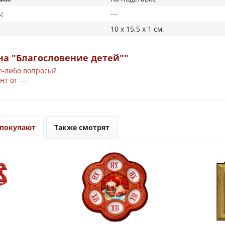
:
---
10 x 15,5 x 1 см.
на "Благословение детей""
е-либо вопросы?
т от ---
 покупают
Также смотрят