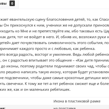
ывы
0
ажает евангельскую сцену благословения детей, то, как Спа
ы Он прикоснулся к ним, ученики же не допускали приносящ
иходить ко Мне и не препятствуйте им, ибо таковых есть Ц
как дитя, тот не войдет в него. И, обняв их, возложил руки 
детей» дает почувствовать символичность этого события, п
принимает каждого просто и с любовью, как ребенка.
это всегда радость, восторг и умиление. Ведь любой ребен
, он с радостью впитывает это общение – «Как дитя принима
я до иконы, поэтому родители поднимают своих чад, чтобы 
было решено написать такую икону, которая будет установле
ие подсвечники, чтобы даже самые крохотные детишки мог
ть свечечки. К тому же тет-а-тет ребенок сможет еще и бол
ких же, как и он маленьких ребятишек.
Икона в пластиковой рамке
ия:
на подставке