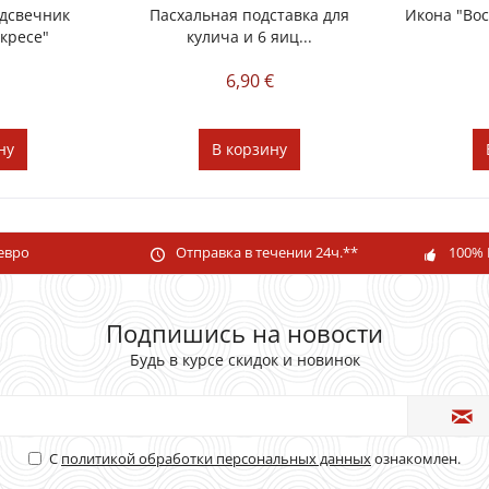
дсвечник
Пасxальная подставка для
Икона "Во
скресе"
кулича и 6 яиц...
€
6,90 €
ну
В
корзину
 евро
Отправка в течении 24ч.**
100% 
Подпишись на новости
Будь в курсе скидок и новинок
С
политикой обработки персональных данных
ознакомлен.