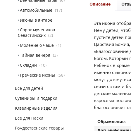
Венчальные пары
6
Описание
Отз
Автомобильные
17
Иконы в янтаре
Эта икона отобр
Сорок мучеников
Нему детей, чтоб
Севастийских
2
пустите детей пр
Царствия Божия, 
Моление о чаше
1
«Благословение 
Тайная вечеря
3
Богом, Который 
Складни
10
Ребенок в храме 
именно с иконой
Греческие иконы
58
могут дотянутьс
связи с этим и 
Все для детей
детские маленьк
Сувениры и подарки
взрослых постави
благословляет та
Ювелирные изделия
Все для Пасхи
Обрамление:
Рождественские товары
Доп. информац