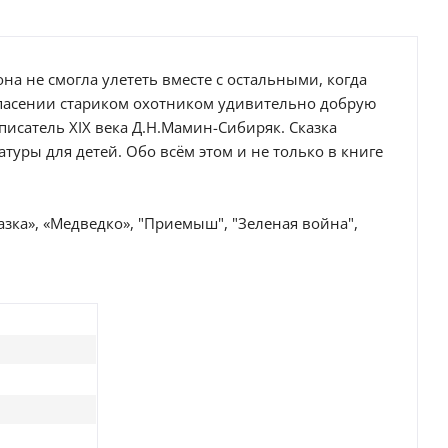
а не смогла улететь вместе с остальными, когда
е спасении стариком охотником удивительно добрую
исатель XIX века Д.Н.Мамин-Сибиряк. Сказка
атуры для детей. Обо всём этом и не только в книге
казка», «Медведко», "Приемыш", "Зеленая война",