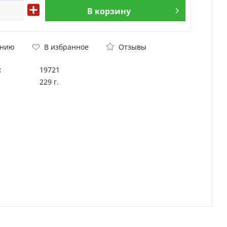
В
корзину
Отзывы
ению
В избранное
:
19721
229 г.