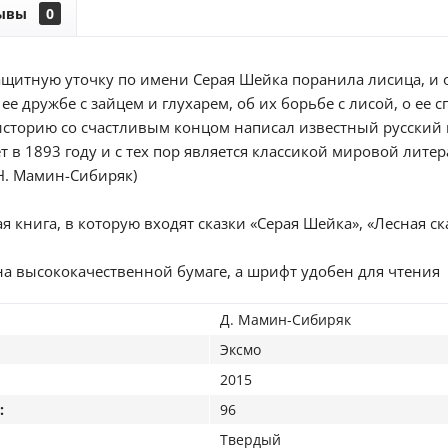
ывы
0
щитную уточку по имени Серая Шейка поранила лисица, и он
ее дружбе с зайцем и глухарем, об их борьбе с лисой, о е
историю со счастливым концом написал известный русский п
т в 1893 году и с тех пор является классикой мировой литер
 Н. Мамин-Сибиряк)
я книга, в которую входят сказки «Серая Шейка», «Лесная с
на высококачественной бумаге, а шрифт удобен для чтения
Д. Мамин-Сибиряк
Эксмо
2015
:
96
Твердый