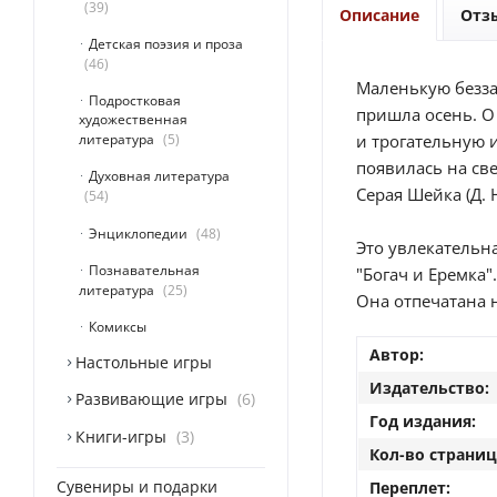
39
Описание
Отз
Детская поэзия и проза
46
Маленькую безза
Подростковая
пришла осень. О 
художественная
литература
5
и трогательную 
появилась на све
Духовная литература
Серая Шейка (Д.
54
Энциклопедии
48
Это увлекательна
Познавательная
"Богач и Еремка".
литература
25
Она отпечатана 
Комиксы
Автор:
Настольные игры
Издательство:
Развивающие игры
6
Год издания:
Книги-игры
3
Кол-во страниц
Сувениры и подарки
Переплет: