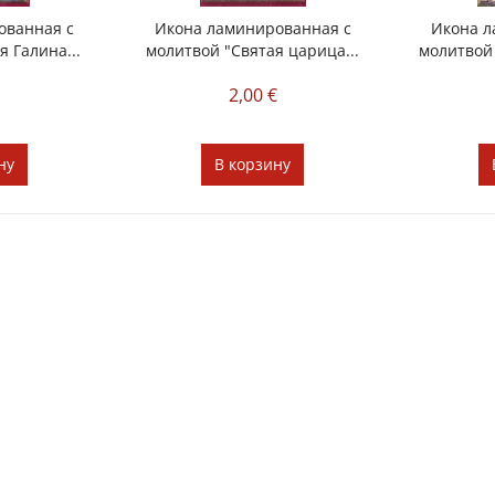
ованная с
Икона ламинированная с
Икона л
я Галина...
молитвой "Святая царица...
молитвой 
€
2,00 €
ну
В
корзину