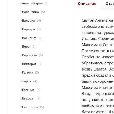
Аполлинария
1
Описание
Отз
Валентина
5
Святая Ангелина 
Валерия
4
сербского власти
Варвара
7
завоевана турка
Василиса
2
Италию. Среди и
Максима и Святог
Вера
5
После кончины м
Вероника
6
Особенно известн
обратилась с тр
Виктория
2
возвышается. Во
Галина
3
предки создали»
были похоронены
Дарья
4
Максима и князя
Евгения
4
В годы турецког
Евдокия
2
получали от них
любимая и почита
Екатерина
5
Дата памяти: 14 