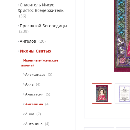
Спаситель Иисус
Христос Вседержитель
36
Пресвятой Богородицы
239
Ангелов
20
Иконы Святых
Именные (женские
имена)
Александра
5
Алла
4
Анастасия
5
Ангелина
4
Анна
7
Антонина
4