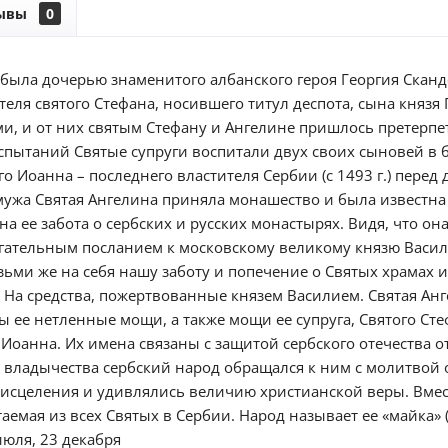
ывы
0
была дочерью знаменитого албанского героя Георгия Сканде
теля святого Стефана, носившего титул деспота, сына князя
ми, и от них святым Стефану и Ангелине пришлось претерпе
спытаний Святые супруги воспитали двух своих сыновей в б
о Иоанна – последнего властителя Сербии (с 1493 г.) пере
ужа Святая Ангелина приняла монашество и была известна
а ее забота о сербских и русских монастырях. Видя, что она
огательным посланием к московскому великому князю Василию
зьми же на себя нашу заботу и попечение о Святых храмах 
. На средства, пожертвованные князем Василием. Святая Ан
 ее нетленные мощи, а также мощи ее супруга, Святого Сте
 Иоанна. Их имена связаны с защитой сербского отечества о
о владычества сербский народ обращался к ним с молитвой 
 исцеления и удивлялись величию христианской веры. Вмес
емая из всех Святых в Сербии. Народ называет ее «майка» 
июля, 23 декабря