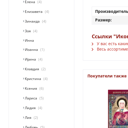
Елена
4
Производитель
Елизавета
4
Размер:
Зинаида
4
Зоя
4
Ссылки "Ико
Инна
У вас есть каки
Весь ассортимен
Иоанна
1
Ирина
4
Клавдия
2
Покупатели также
Кристина
4
Ксения
6
Лариса
5
Лидия
4
Лия
2
Любовь
5