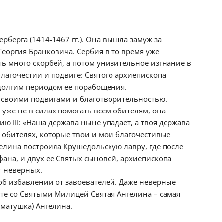
рберга (1414-1467 гг.). Она вышла замуж за
 Георгия Бранковича. Сербия в то время уже
ть много скорбей, а потом унизительное изгнание в
лагочестии и подвиге: Святого архиепископа
д долгим периодом ее порабощения.
 своими подвигами и благотворительностью.
 уже не в силах помогать всем обителям, она
 III: «Наша держава ныне упадает, а твоя держава
и обителях, которые твои и мои благочестивые
гелина построила Крушедольскую лавру, где после
фана, и двух ее Святых сыновей, архиепископа
т неверных.
об избавлении от завоевателей. Даже неверные
те со Святыми Милицей Святая Ангелина – самая
(матушка) Ангелина.