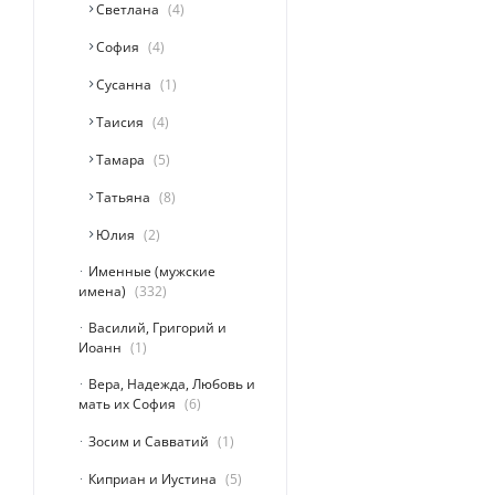
Светлана
4
София
4
Сусанна
1
Таисия
4
Тамара
5
Татьяна
8
Юлия
2
Именные (мужские
имена)
332
Василий, Григорий и
Иоанн
1
Вера, Надежда, Любовь и
мать их София
6
Зосим и Савватий
1
Киприан и Иустина
5