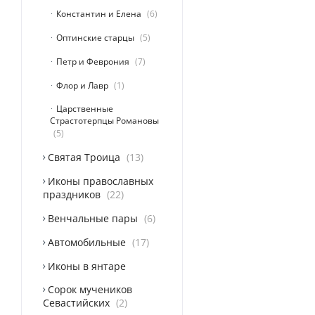
Константин и Елена
6
Оптинские старцы
5
Петр и Феврония
7
Флор и Лавр
1
Царственные
Страстотерпцы Романовы
5
Святая Троица
13
Иконы православных
праздников
22
Венчальные пары
6
Автомобильные
17
Иконы в янтаре
Сорок мучеников
Севастийских
2