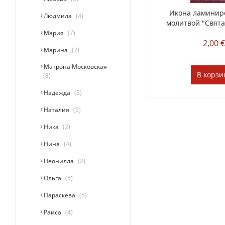
Икона ламинир
Людмила
4
молитвой "Свята
Мария
7
2,00 
Марина
7
Матрона Московская
В
корзи
8
Надежда
5
Наталия
5
Ника
2
Нина
4
Неонилла
2
Ольга
5
Параскева
5
Раиса
4