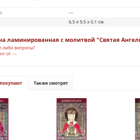
:
---
6,5 x 9,5 x 0,1 см.
на ламинированная с молитвой "Святая Ангел
е-либо вопросы?
т от ---
 покупают
Также смотрят