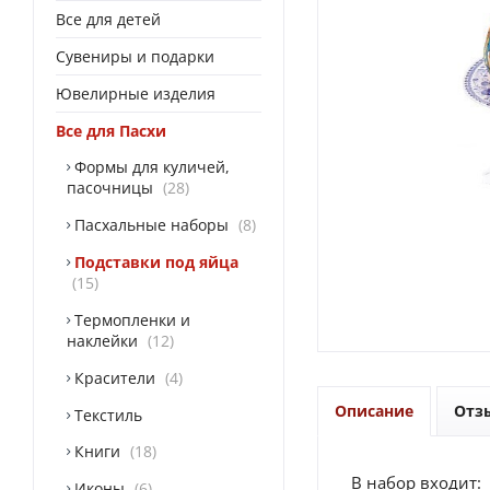
Все для детей
Сувениры и подарки
Ювелирные изделия
Все для Пасхи
Формы для куличей,
пасочницы
28
Пасхальные наборы
8
Подставки под яйца
15
Термопленки и
наклейки
12
Красители
4
Описание
Отз
Текстиль
Книги
18
В набор входит:
Иконы
6