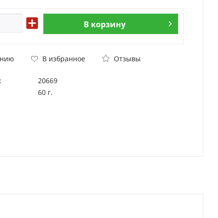
В
корзину
Отзывы
ению
В избранное
:
20669
60 г.