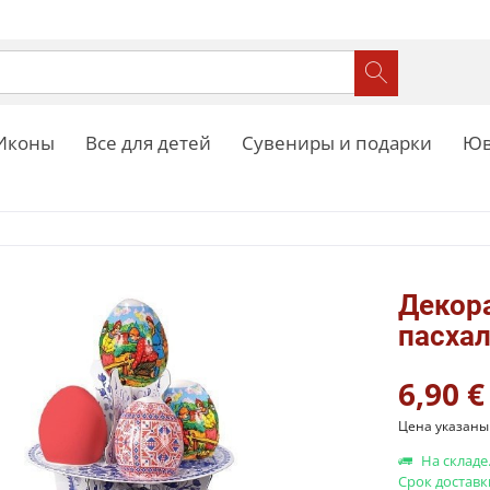
Иконы
Все для детей
Сувениры и подарки
Юв
Декора
пасха
6,90 €
Цена указаны 
На складе
Срок доставк