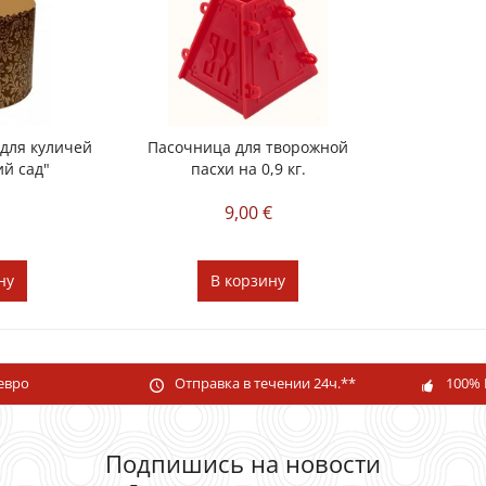
для куличей
Пасочница для творожной
ий сад"
пасхи на 0,9 кг.
€
9,00 €
ну
В
корзину
 евро
Отправка в течении 24ч.**
100% 
Подпишись на новости