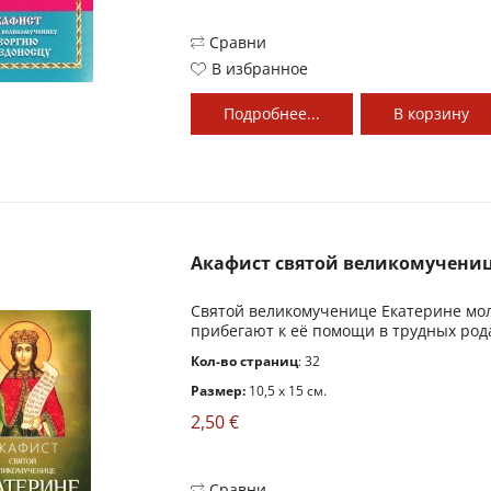
Сравни
В избранное
Подробнее...
В
корзину
Акафист святой великомучениц
Святой великомученице Екатерине мол
прибегают к её помощи в трудных родах
Кол-во страниц
: 32
Размер:
10,5 x 15 см.
2,50 €
Сравни