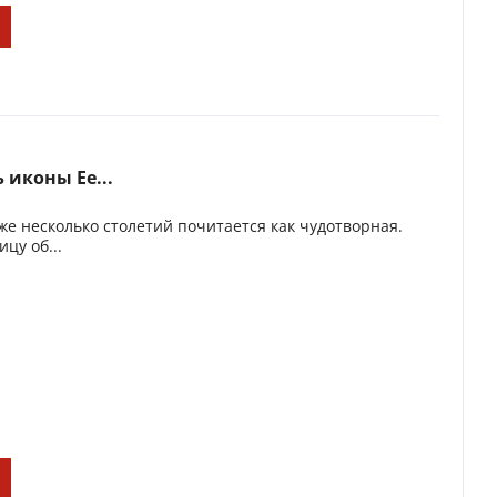
 иконы Ее...
е несколько столетий почитается как чудотворная.
цу об...