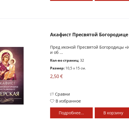
Акафист Пресвятой Богородице в
Пред иконой Пресвятой Богородицы «И
и об ...
Кол-во страниц
: 32
Размер:
10,5 x 15 см.
2,50 €
Сравни
В избранное
Подробнее...
В
корзину