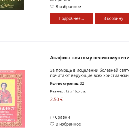
В избранное
Подробнее...
В
корзину
Акафист святому великомученик
За помощь в исцелении болезней свят
почитают верующие всех христианских
Кол-во страниц
: 32
Размер:
12 x 16,5 см.
2,50 €
Сравни
В избранное