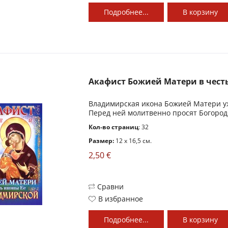
Подробнее...
В
корзину
Акафист Божией Матери в честь
Владимирская икона Божией Матери уж
Перед ней молитвенно просят Богороди
Кол-во страниц
: 32
Размер:
12 x 16,5 см.
2,50 €
Сравни
В избранное
Подробнее...
В
корзину