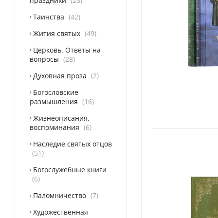
праздники
23
Таинства
42
Жития святых
49
Церковь. Ответы на
вопросы
28
Духовная проза
2
Богословские
размышления
16
Жизнеописания,
воспоминания
6
Наследие святых отцов
51
Богослужебные книги
6
Паломничество
7
Художественная