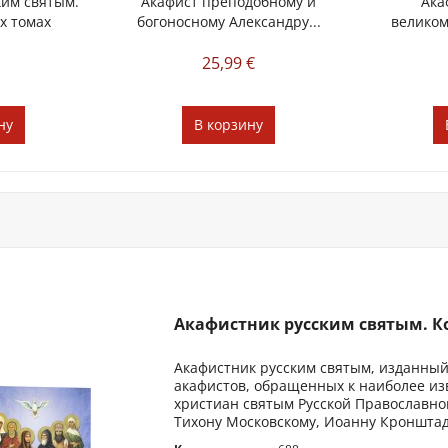
ким святым.
Акафист преподобному и
Ака
-х томах
богоносному Александру...
великом
П
€
25,99 €
ну
В
корзину
Акафистник русским святым. Ко
Акафистник русским святым, изданный в
акафистов, обращенных к наиболее из
христиан святым Русской Православно
Тихону Московскому, Иоанну Кронштад