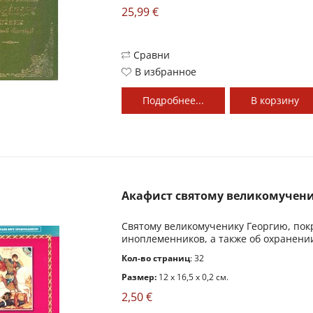
25,99 €
Сравни
В избранное
Подробнее...
В
корзину
Акафист святому великомучени
Святому великомученику Георгию, пок
иноплеменников, а также об охранении
Кол-во страниц
: 32
Размер:
12 x 16,5 x 0,2 см.
2,50 €