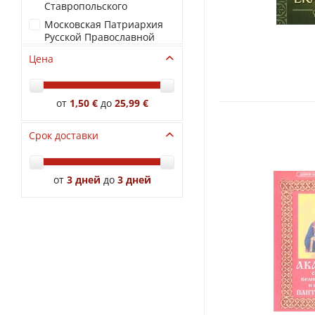
Ставропольского
Московская Патриархия
Русской Православной
Церкви
Цена
Неугасимая лампада
Общество памяти
игумении Таисии
от
1,50 €
до
25,99 €
Оранта
Срок доставки
Приход храма Святаго
Духа сошествия
Свято-Введенская Оптина
Пустынь
от
3 дней
до
3 дней
Синтагма
Терирем
Тихомирова М.Ю.
Храм Святаго Дуxа, г.
Москва
Христианская жизнь