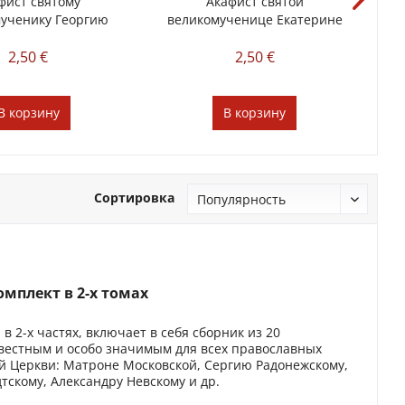
фист святому
Акафист святой
ученику Георгию
великомученице Екатерине
ве
обедоносцу
2,50 €
2,50 €
В
корзину
В
корзину
Сортировка
мплект в 2-х томах
 2-х частях, включает в себя сборник из 20
вестным и особо значимым для всех православных
й Церкви: Матроне Московской, Сергию Радонежскому,
тскому, Александру Невскому и др.