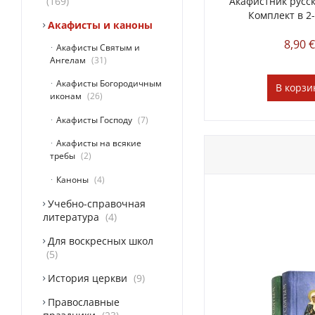
169
Акафистник русс
Комплект в 2
Акафисты и каноны
8,90 
Акафисты Святым и
Ангелам
31
Акафисты Богородичным
В
корзи
иконам
26
Акафисты Господу
7
Акафисты на всякие
требы
2
Каноны
4
Учебно-справочная
литература
4
Для воскресных школ
5
История церкви
9
Православные