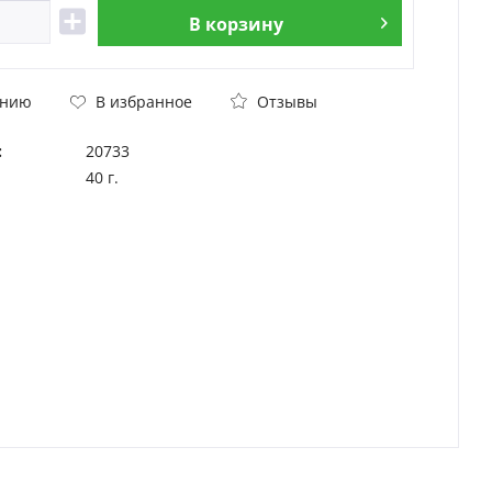
В
корзину
Отзывы
ению
В избранное
:
20733
40 г.