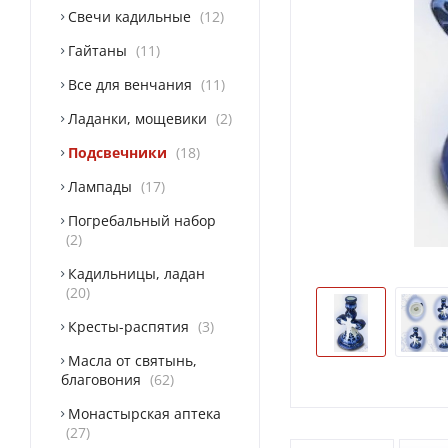
Свечи кадильные
12
Гайтаны
11
Все для венчания
11
Ладанки, мощевики
2
Подсвечники
18
Лампады
17
Погребальный набор
2
Кадильницы, ладан
20
Кресты-распятия
3
Масла от святынь,
благовония
62
Монастырская аптека
27