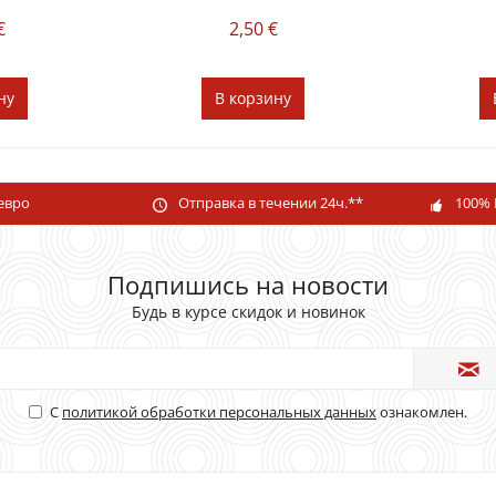
€
2,50 €
ну
В
корзину
 евро
Отправка в течении 24ч.**
100% 
Подпишись на новости
Будь в курсе скидок и новинок
С
политикой обработки персональных данных
ознакомлен.