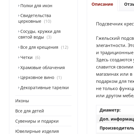
Описание
Отз
Полки для икон
Свидетельства
церковные
10
Подсвечник крес
Сосуды, кружки для
святой воды
3
Гжельский подсв
элегантности. Э
Все для крещения
12
и традиционные 
Четки
6
Здесь создаются
славится своими
Храмовые облачения
магазинах или в
Церковное вино
1
подарком для те
Декоративные тарелки
не только функц
или другом мебе
Иконы
Диаметр:
Все для детей
Доп. информац
Сувениры и подарки
Производитель
Ювелирные изделия