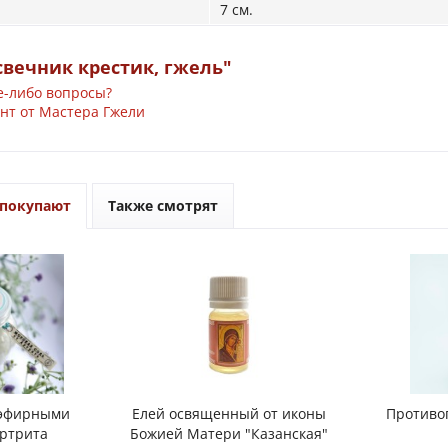
7 см.
вечник крестик, гжель"
е-либо вопросы?
нт от Мастера Гжели
 покупают
Также смотрят
 эфирными
Елей освященный от иконы
Противо
артрита
Божией Матери "Казанская"