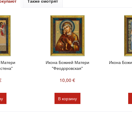
покупают
Также смотрят
 Матери
Икона Божией Матери
Икона Божи
стена"
"Феодоровская"
€
10,00 €
ну
В
корзину