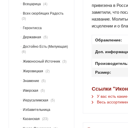
Всецарица
4
привезена в Росс
заметили, что пос
Всех скорбящих Радость
3
название. Молитьс
исцелении и о бл
Геронтисса
Державная
5
Обрамление:
Достойно Есть (Милующая)
Доп. информаци
6
Живоносный Источник
3
Производитель
Жировицкая
2
Размер:
Знамение
5
Ссылки "Икон
Иверская
5
У вас есть каки
Иерусалимская
5
Весь ассортиме
Избавительница
Казанская
23