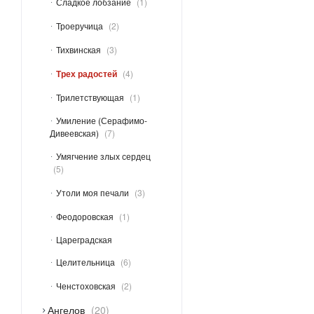
Сладкое лобзание
1
Троеручица
2
Тихвинская
3
Трех радостей
4
Трилетствующая
1
Умиление (Серафимо-
Дивеевская)
7
Умягчение злых сердец
5
Утоли моя печали
3
Феодоровская
1
Цареградская
Целительница
6
Ченстоховская
2
Ангелов
20