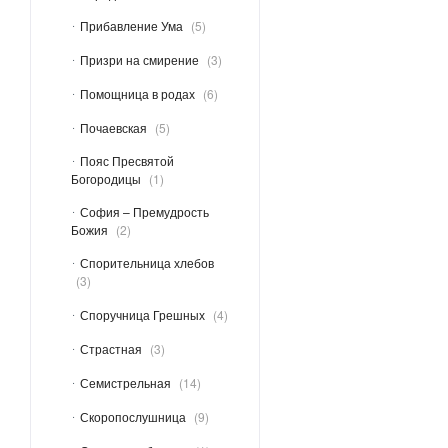
Прибавление Ума
5
Призри на смирение
3
Помощница в родах
6
Почаевская
5
Пояс Пресвятой
Богородицы
1
София – Премудрость
Божия
2
Спорительница хлебов
3
Споручница Грешных
4
Страстная
3
Семистрельная
14
Скоропослушница
9