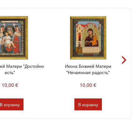
ей Матери "Достойно
Икона Божией Матери
Ик
есть"
"Нечаянная радость"
10,00 €
10,00 €
В
корзину
В
корзину