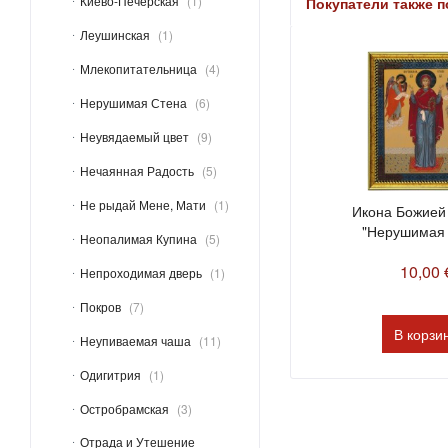
Киево-Печерская
1
Покупатели также 
Леушинская
1
Млекопитательница
4
Нерушимая Стена
6
Неувядаемый цвет
9
Нечаянная Радость
5
Не рыдай Мене, Мати
1
Икона Божией
"Нерушимая 
Неопалимая Купина
5
10,00 
Непроходимая дверь
1
Покров
7
В
корзи
Неупиваемая чаша
11
Одигитрия
1
Остробрамская
3
Отрада и Утешение