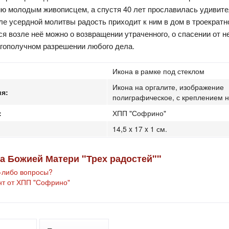
ию молодым живописцем, а спустя 40 лет прославилась удивит
ле усердной молитвы радость приходит к ним в дом в троекратн
я возле неё можно о возвращении утраченного, о спасении от н
агополучном разрешении любого дела.
Икона в рамке под стеклом
Икона на оргалите, изображение
я:
полиграфическое, с креплением н
:
ХПП "Софрино"
14,5 x 17 x 1 см.
а Божией Матери "Трех радостей""
е-либо вопросы?
нт от ХПП "Софрино"