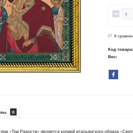
К сравне
Код товара
Вес:
ывы
0
ери «Три Радости» является копией итальянского образа «Свято