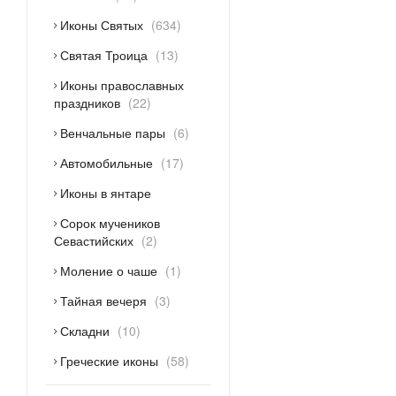
Иконы Святых
634
Святая Троица
13
Иконы православных
праздников
22
Венчальные пары
6
Автомобильные
17
Иконы в янтаре
Сорок мучеников
Севастийских
2
Моление о чаше
1
Тайная вечеря
3
Складни
10
Греческие иконы
58