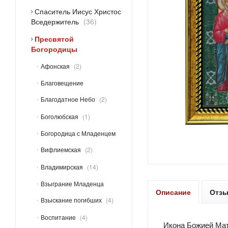
Спаситель Иисус Христос
Вседержитель
36
Пресвятой
Богородицы
Афонская
2
Благовещение
Благодатное Небо
2
Боголюбская
1
Богородица с Младенцем
Вифлиемская
2
Владимирская
14
Взыграние Младенца
Описание
Отз
Взыскание погибших
4
Воспитание
4
Икона Божией Мат