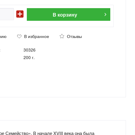
В
корзину
нию
В избранное
Отзывы
:
30326
200 г.
е Семейство». В начале XVIII века она была