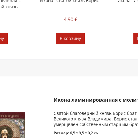
ованная с
Икона "Святой князь Борис"
Икона "С
й князь...
€
4,90 €
ну
В
корзину
Икона ламинированная с молитв
Святой благоверный князь Борис брат 
Великого князя Владимира. Борис ста
умерщвлён собственным старшим брато
Размер:
6,5 x 9,5 x 0,2 см.