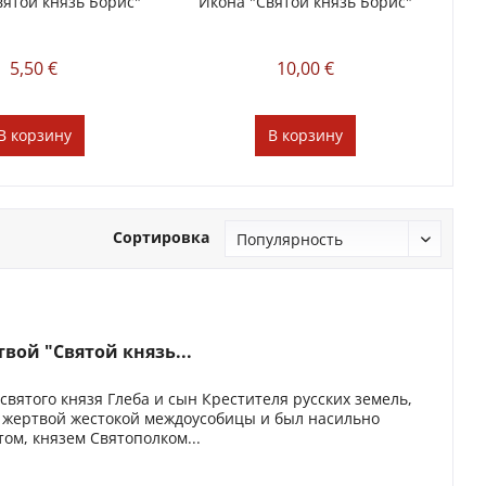
вятой князь Борис"
Икона "Святой князь Борис"
5,50 €
10,00 €
В
корзину
В
корзину
Сортировка
ой "Святой князь...
святого князя Глеба и сын Крестителя русских земель,
л жертвой жестокой междоусобицы и был насильно
м, князем Святополком...