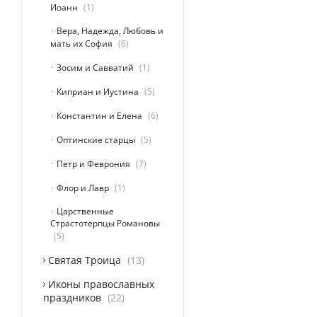
Иоанн
1
Вера, Надежда, Любовь и
мать их София
6
Зосим и Савватий
1
Киприан и Иустина
5
Константин и Елена
6
Оптинские старцы
5
Петр и Феврония
7
Флор и Лавр
1
Царственные
Страстотерпцы Романовы
5
Святая Троица
13
Иконы православных
праздников
22