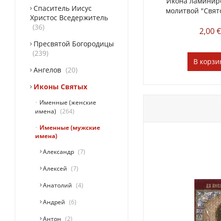
Икона ламинир
Спаситель Иисус
молитвой "Свято
Христос Вседержитель
36
2,00 
Пресвятой Богородицы
239
В
корзи
Ангелов
20
Иконы Святых
Именные (женские
имена)
264
Именные (мужские
имена)
Александр
7
Алексей
7
Анатолий
4
Андрей
6
Антон
2