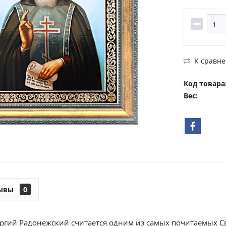
К сравн
Код товара
Вес:
ывы
0
гий Радонежский считается одним из самых почитаемых Св