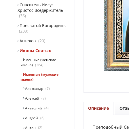
Спаситель Иисус
Христос Вседержитель
36
Пресвятой Богородицы
239
Ангелов
20
Иконы Святых
Именные (женские
имена)
264
Именные (мужские
имена)
Александр
7
Алексей
7
Описание
Отз
Анатолий
4
Андрей
6
Преподобный Сер
Антон
2