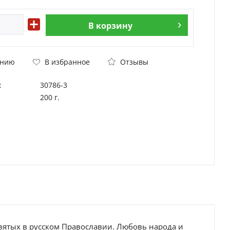
В
корзину
Отзывы
ению
В избранное
:
30786-3
200 г.
ятых в русском Православии. Любовь народа и