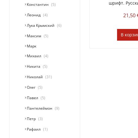
шрифт. Русск
Константин
5
21,50 
Леонид
4
Лука Крымский
6
В
корзи
Максим
5
Марк
Михаил
4
Никита
5
Николай
31
Олег
5
Павел
5
Пантелеймон
9
Петр
3
Рафаил
1