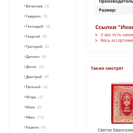
Производитель
Вячеслав
4
Размер:
Гавриил
5
Ссылки "Икон
Геннадий
4
У вас есть каки
Георгий
9
Весь ассортиме
Григорий
2
Даниил
4
Денис
4
Также смотрят
Дмитрий
9
Евгений
4
Игорь
3
Илья
6
Иван
10
Кирилл
4
Святое Евангели