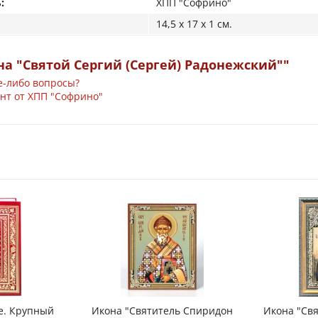
:
ХПП "Софрино"
14,5 x 17 x 1 см.
а "Святой Сергий (Сергей) Радонежский""
е-либо вопросы?
нт от ХПП "Софрино"
е. Крупный
Икона "Святитель Спиридон
Икона "Свя