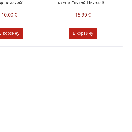
донежский"
икона Святой Николай...
10,00 €
15,90 €
В
корзину
В
корзину