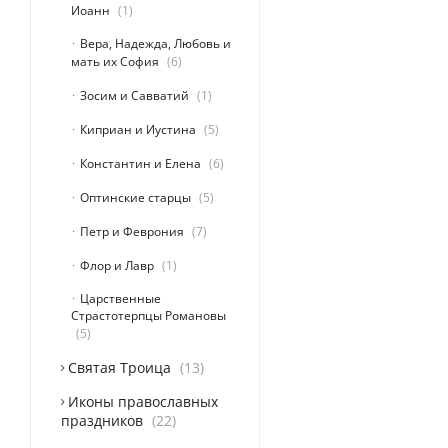
Иоанн
1
Вера, Надежда, Любовь и
мать их София
6
Зосим и Савватий
1
Киприан и Иустина
5
Константин и Елена
6
Оптинские старцы
5
Петр и Феврония
7
Флор и Лавр
1
Царственные
Страстотерпцы Романовы
5
Святая Троица
13
Иконы православных
праздников
22