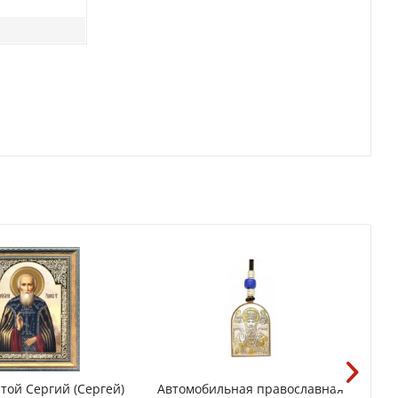
той Сергий (Сергей)
Автомобильная православная
Ак