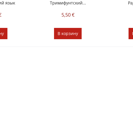
ий язык
Тримифунтский...
Ра
€
5,50 €
ну
В
корзину