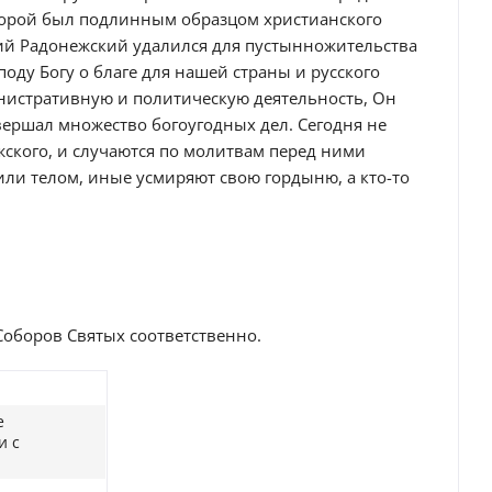
торой был подлинным образцом христианского
гий Радонежский удалился для пустынножительства
поду Богу о благе для нашей страны и русского
нистративную и политическую деятельность, Он
вершал множество богоугодных дел. Сегодня не
ского, и случаются по молитвам перед ними
или телом, иные усмиряют свою гордыню, а кто-то
 Соборов Святых соответственно.
е
и с