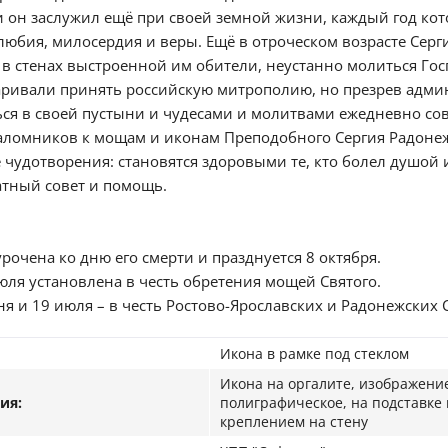
 он заслужил ещё при своей земной жизни, каждый год ко
любия, милосердия и веры. Ещё в отроческом возрасте Сер
, в стенах выстроенной им обители, неустанно молиться Гос
варивали принять российскую митрополию, но презрев адми
ься в своей пустыни и чудесами и молитвами ежедневно со
паломников к мощам и иконам Преподобного Сергия Радонеж
чудотворения: становятся здоровыми те, кто болел душой 
атный совет и помощь.
рочена ко дню его смерти и празднуется 8 октября.
юля установлена в честь обретения мощей Святого.
ня и 19 июля – в честь Ростово-Ярославских и Радонежских
Икона в рамке под стеклом
Икона на оргалите, изображени
ия:
полиграфическое, на подставке 
креплением на стену