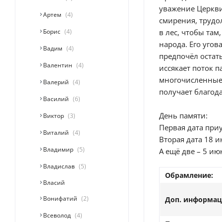
уважение Церкви
Артем
4
смирения, трудо
Борис
4
в лес, чтобы там
народа. Его уго
Вадим
4
предпочёл остат
Валентин
4
иссякает поток 
многочисленные 
Валерий
4
получает благод
Василий
6
День памяти:
Виктор
3
Первая дата приу
Виталий
4
Вторая дата 18 и
Владимир
5
А ещё две – 5 ию
Владислав
5
Обрамление:
Власий
Вонифатий
2
Доп. информац
Всеволод
4