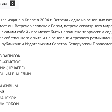
ывы
0
ла издана в Киеве в 2004 г. Встреча - одна из основных ка
дает он. Встреча человека с Богом, встреча секулярного мир
а с самим собой - все может быть наполнено творческим с
 из собственного опыта и на основании трезвого размышлен
 публикации Издательским Советом Белорусской Правосла
З ЗАПИСОК
 -ХРИСТОС...
ИИ (НЕЧАЕВЕ)
ВНЫМ В АНГЛИИ
ОМ ЖИВЫМ
ой
ИАНСКОЙ
МИМ СОБОЙ