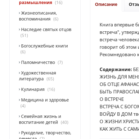
размышления
16
Описание
Отз
Жизнеописания,
воспоминания
6
Книга впервые бы
Наследие святых отцов
встреча", утверж
51
встреча человек
Богослужебные книги
говорит об этом
6
Рекомнедовано к
Паломничество
7
Содержание:
БЕ
Художественная
ЖИЗНЬ ДЛЯ МЕНЯ
литература
65
ОБ ОТЦЕ АФАНАС
Кулинария
16
БЫТЬ ПРАВОСЛА
О ВСТРЕЧЕ
Медицина и здоровье
4
ВСТРЕЧА С БОГ
ВОЙДУ В ДОМ тв
Семейная жизнь и
О ЖИЗНИ ХРИСТ
воспитание детей
40
КАК ЖИТЬ С СА
Рукоделие, творчество,
ремесла
2