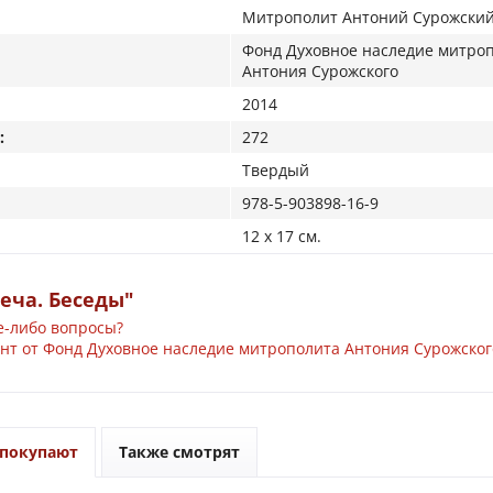
Митрополит Антоний Сурожски
Фонд Дуxовное наследие митро
Антония Сурожского
2014
:
272
Твердый
978-5-903898-16-9
12 x 17 см.
еча. Беседы"
е-либо вопросы?
нт от Фонд Дуxовное наследие митрополита Антония Сурожског
 покупают
Также смотрят