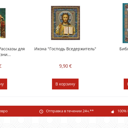
Рассказы для
Икона "Господь Вседержитель"
Биб
зни...
€
9,90 €
ну
В
корзину
 евро
Отправка в течении 24ч.**
100% 