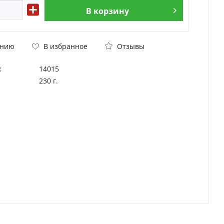
В
корзину
Отзывы
ению
В избранное
:
14015
230 г.