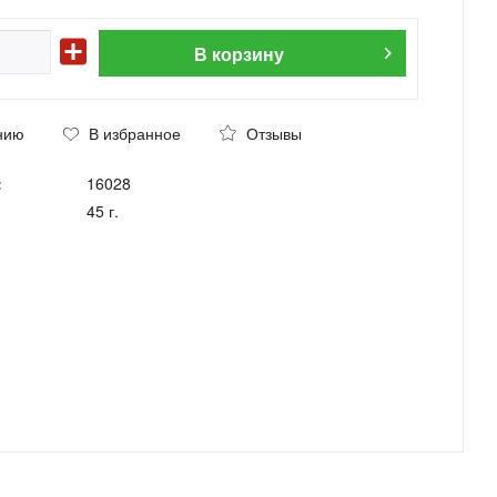
В
корзину
нию
В избранное
Отзывы
:
16028
45 г.