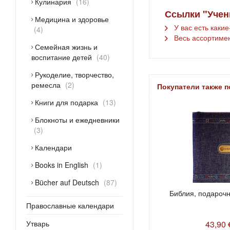
Кулинария
16
Ссылки "Учен
Медицина и здоровье
У вас есть каки
4
Весь ассортимен
Семейная жизнь и
воспитание детей
40
Рукоделие, творчество,
ремесла
2
Покупатели также 
Книги для подарка
13
Блокноты и ежедневники
3
Календари
Books in English
1
Bücher auf Deutsch
87
Библия, подароч
Православные календари
Утварь
43,90 