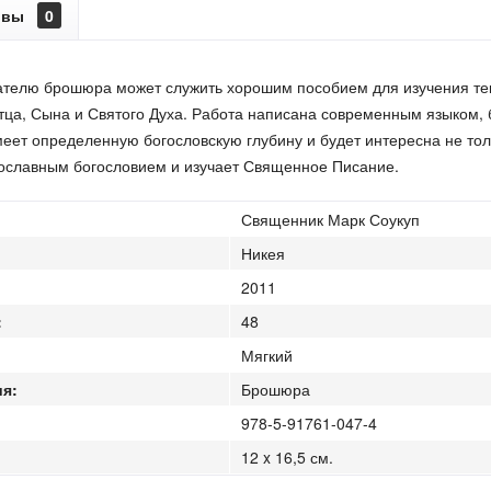
ывы
0
телю брошюра может служить хорошим пособием для изучения тек
тца, Сына и Святого Духа. Работа написана современным языком, 
еет определенную богословскую глубину и будет интересна не тольк
ославным богословием и изучает Священное Писание.
Священник Марк Соукуп
Никея
2011
:
48
Мягкий
я:
Брошюра
978-5-91761-047-4
12 x 16,5 см.