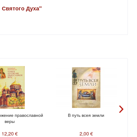
 Святого Духа"
ожение православной
В путь всея земли
Све
веры
12,20 €
2,00 €