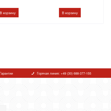
В
корзину
В
корзину
Гарантии
Горячая линия:
+49 (30) 688-377-155