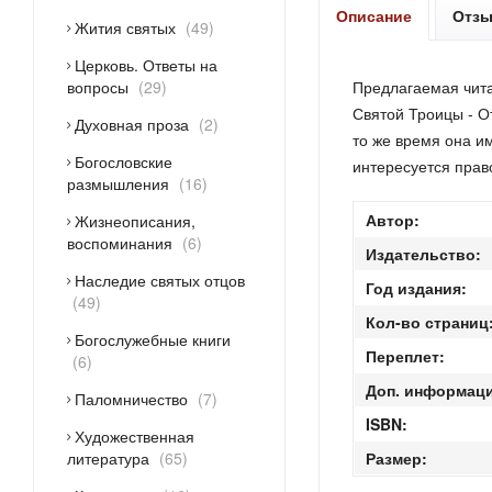
Описание
Отз
Жития святых
49
Церковь. Ответы на
вопросы
29
Предлагаемая чита
Святой Троицы - О
Духовная проза
2
то же время она им
Богословские
интересуется прав
размышления
16
Автор:
Жизнеописания,
воспоминания
6
Издательство:
Наследие святых отцов
Год издания:
49
Кол-во страниц
Богослужебные книги
Переплет:
6
Доп. информаци
Паломничество
7
ISBN:
Художественная
литература
65
Размер: