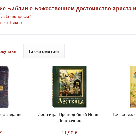
ие Библии о Божественном достоинстве Христа и
е-либо вопросы?
т от Никея
покупают
Также смотрят
ное издание
Лествица. Преподобный Иоанн
Точное изл
Лествичник
€
11,90 €