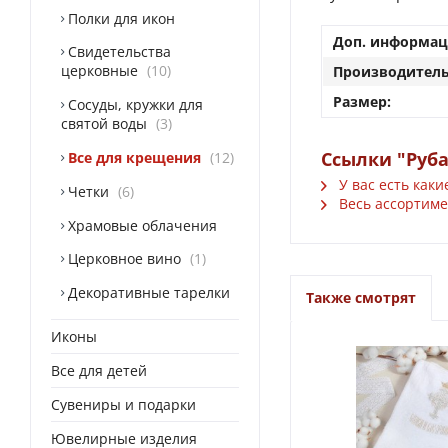
Полки для икон
Доп. информац
Свидетельства
церковные
10
Производитель
Размер:
Сосуды, кружки для
святой воды
3
Ссылки "Руба
Все для крещения
12
У вас есть каки
Четки
6
Весь ассортимен
Храмовые облачения
Церковное вино
1
Декоративные тарелки
Также смотрят
Иконы
Все для детей
Сувениры и подарки
Ювелирные изделия