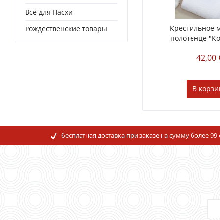
Все для Пасхи
Крестильное 
Рождественские товары
полотенце "Кор
42,00 
В
корзи
бесплатная доставка при заказе на сумму более 99