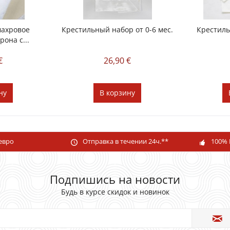
махровoe
Крестильный набор от 0-6 мес.
Крестиль
она с...
€
26,90 €
ну
В
корзину
 евро
Отправка в течении 24ч.**
100% 
Подпишись на новости
Будь в курсе скидок и новинок