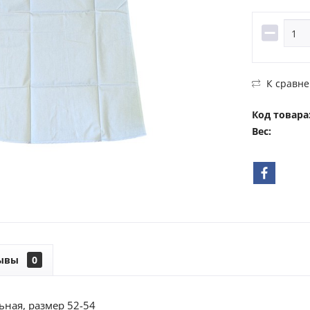
К сравн
Код товара
Вес:
ывы
0
ьная, размер 52-54