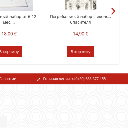
ный набор от 6-12
Погребальный набор с иконой
Кре
мес....
Спасителя
18,00 €
14,90 €
В
корзину
В
корзину
Гарантии
Горячая линия:
+49 (30) 688-377-155