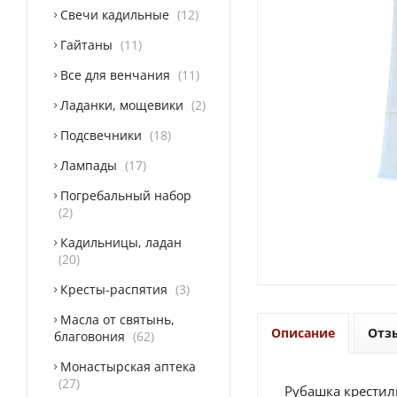
Свечи кадильные
12
Гайтаны
11
Все для венчания
11
Ладанки, мощевики
2
Подсвечники
18
Лампады
17
Погребальный набор
2
Кадильницы, ладан
20
Кресты-распятия
3
Масла от святынь,
Описание
Отз
благовония
62
Монастырская аптека
27
Рубашка крестил