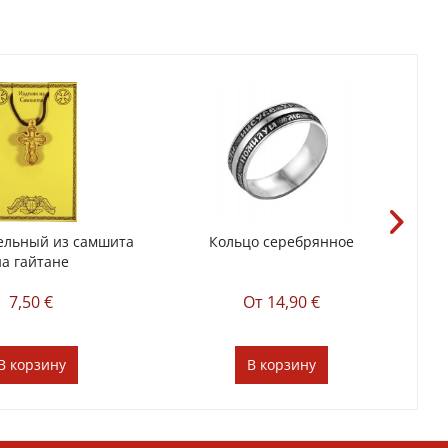
ельный из самшита
Кольцо серебрянное
К
на гайтане
7,50 €
От 14,90 €
В
корзину
В
корзину