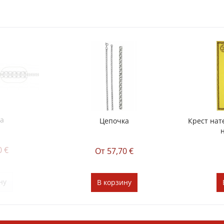
а
Цепочка
Крест нат
0 €
От 57,70 €
ну
В
корзину