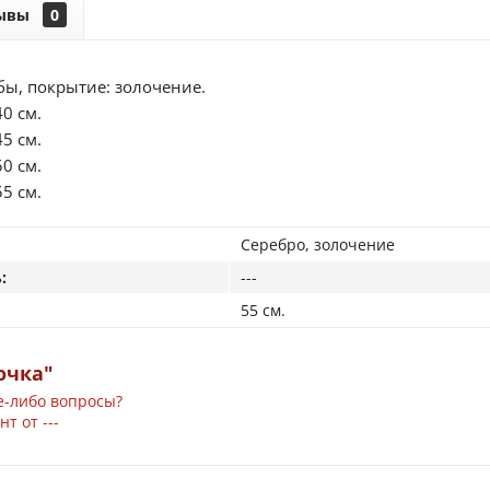
ывы
0
бы, покрытие: золочение.
40 см.
45 см.
50 см.
55 см.
Серебро, золочение
:
---
55 см.
очка"
е-либо вопросы?
т от ---