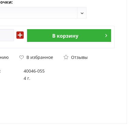
очки:
В
корзину
Отзывы
ению
В избранное
:
40046-055
4 г.