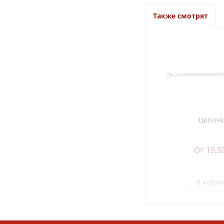
Также смотрят
Цепочк
От 19,5
В
корзи