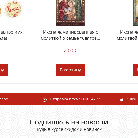
лавное имя,
Икона ламинированная с
Икона л
ела)
молитвой о семье "Святое...
молитвой
€
2,00 €
ну
В
корзину
 евро
Отправка в течении 24ч.**
100% 
Подпишись на новости
Будь в курсе скидок и новинок