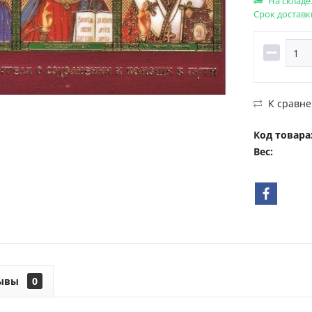
На складе
Срок доставк
К сравн
Код товара
Вес:
ывы
0