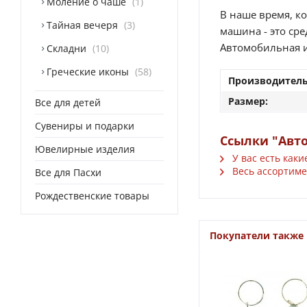
Моление о чаше
1
В наше время, к
Тайная вечеря
3
машина - это сре
Автомобильная и
Складни
10
Греческие иконы
58
Производитель
Размер:
Все для детей
Сувениры и подарки
Ссылки "Авт
Ювелирные изделия
У вас есть каки
Весь ассортимен
Все для Пасхи
Рождественские товары
Покупатели также