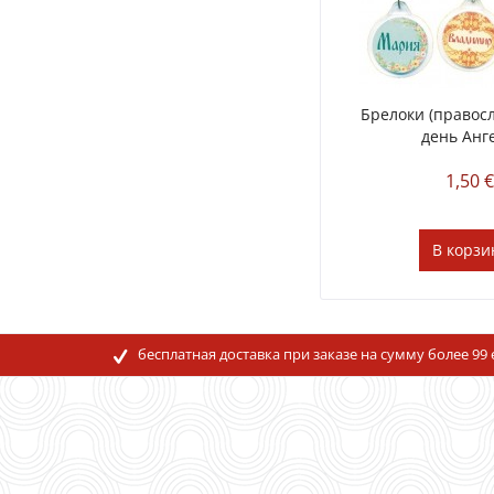
Брелоки (правос
день Анг
1,50 
В
корзи
бесплатная доставка при заказе на сумму более 99