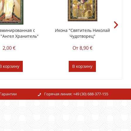
аминированная с
Икона "Святитель Николай
 "Ангел Хранитель"
Чудотворец"
Бо
2,00 €
От 8,90 €
В
корзину
В
корзину
Гарантии
Горячая линия:
+49 (30) 688-377-155