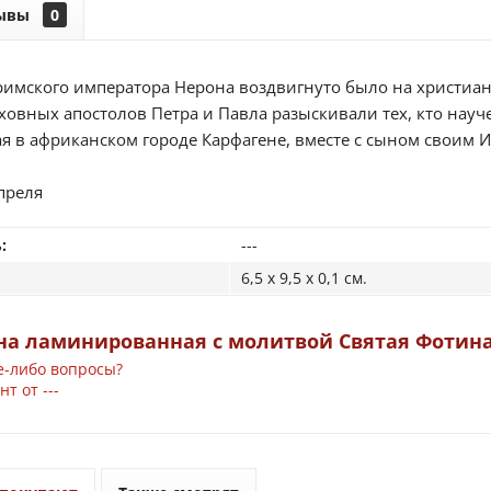
ывы
0
римского императора Нерона воздвигнуто было на христиан
овных апостолов Петра и Павла разыскивали тех, кто науче
я в африканском городе Карфагене, вместе с сыном своим 
преля
:
---
6,5 x 9,5 x 0,1 см.
на ламинированная с молитвой Святая Фотина
е-либо вопросы?
т от ---