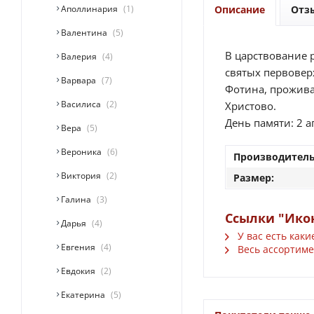
Аполлинария
1
Описание
Отз
Валентина
5
В царствование 
Валерия
4
святых первоверх
Варвара
7
Фотина, прожива
Василиса
2
Христово.
День памяти: 2 а
Вера
5
Вероника
6
Производитель
Виктория
2
Размер:
Галина
3
Ссылки "Ико
Дарья
4
У вас есть каки
Евгения
4
Весь ассортимен
Евдокия
2
Екатерина
5