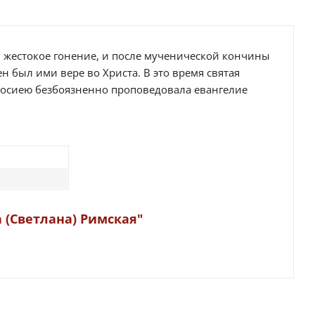
 жестокое гонение, и после мученической кончины
н был ими вере во Христа. В это время святая
Иосиею безбоязненно проповедовала евангелие
 (Светлана) Римская"