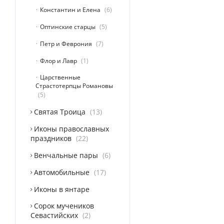
Константин и Елена
6
Оптинские старцы
5
Петр и Феврония
7
Флор и Лавр
1
Царственные
Страстотерпцы Романовы
5
Святая Троица
13
Иконы православных
праздников
22
Венчальные пары
6
Автомобильные
17
Иконы в янтаре
Сорок мучеников
Севастийских
2