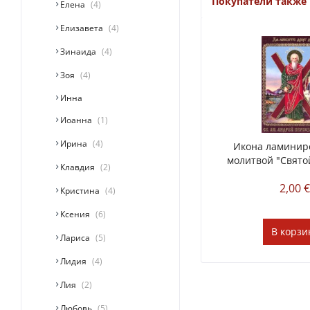
Покупатели также
Елена
4
Елизавета
4
Зинаида
4
Зоя
4
Инна
Иоанна
1
Ирина
4
Икона ламинир
молитвой "Святой
Клавдия
2
2,00 
Кристина
4
Ксения
6
В
корзи
Лариса
5
Лидия
4
Лия
2
Любовь
5