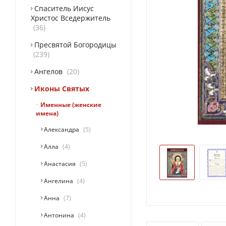
Спаситель Иисус
Христос Вседержитель
36
Пресвятой Богородицы
239
Ангелов
20
Иконы Святых
Именные (женские
имена)
Александра
5
Алла
4
Анастасия
5
Ангелина
4
Анна
7
Антонина
4