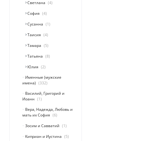
Светлана
4
София
4
Сусанна
1
Таисия
4
Тамара
5
Татьяна
8
Юлия
2
Именные (мужские
имена)
332
Василий, Григорий и
Иоанн
1
Вера, Надежда, Любовь и
мать их София
6
Зосим и Савватий
1
Киприан и Иустина
5