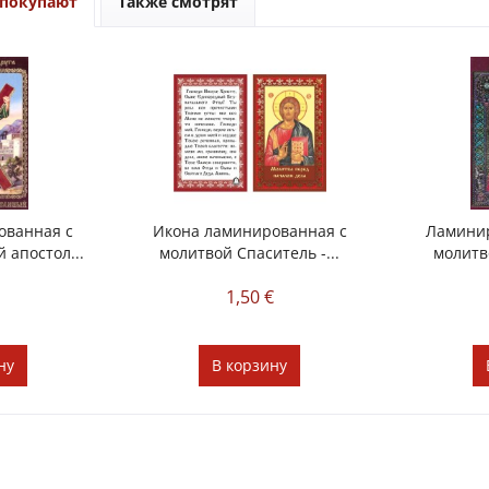
 покупают
Также смотрят
ованная с
Икона ламинированная с
Ламинир
 апостол...
молитвой Спаситель -...
молитв
€
1,50 €
ну
В
корзину