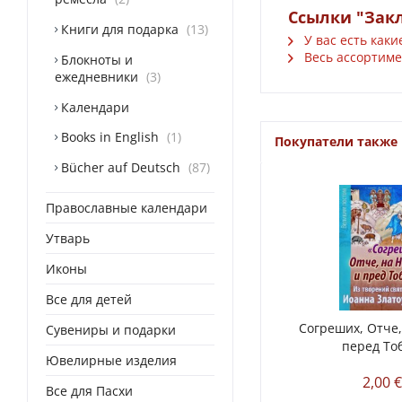
Ссылки "Зак
Книги для подарка
13
У вас есть каки
Весь ассортиме
Блокноты и
ежедневники
3
Календари
Books in English
1
Покупатели также
Bücher auf Deutsch
87
Православные календари
Утварь
Иконы
Все для детей
Согреших, Отче,
Сувениры и подарки
перед То
Ювелирные изделия
2,00 
Все для Пасхи