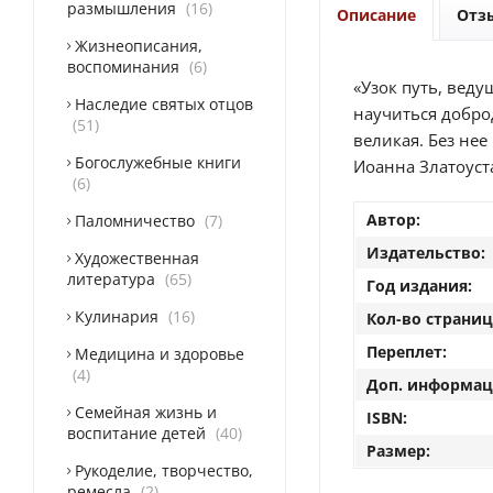
размышления
16
Описание
Отз
Жизнеописания,
воспоминания
6
«Узок путь, веду
Наследие святых отцов
научиться добро
51
великая. Без нее
Богослужебные книги
Иоанна Златоуст
6
Автор:
Паломничество
7
Издательство:
Художественная
литература
65
Год издания:
Кулинария
16
Кол-во страниц
Переплет:
Медицина и здоровье
4
Доп. информац
Семейная жизнь и
ISBN:
воспитание детей
40
Размер:
Рукоделие, творчество,
ремесла
2