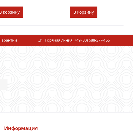
В
корзину
В
корзину
Гарантии
Горячая линия:
+49 (30) 688-377-155
Информация