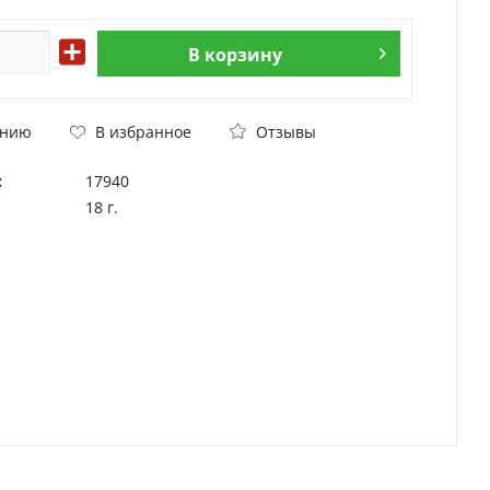
В
корзину
Отзывы
ению
В избранное
:
17940
18 г.