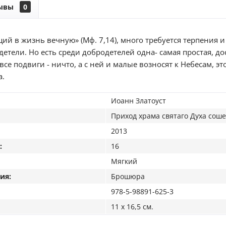
ывы
0
щий в жизнь вечную» (Мф. 7,14), много требуется терпения 
детели. Но есть среди добродетелей одна- самая простая, д
 все подвиги - ничто, а с ней и малые возносят к Небесам, э
а.
Иоанн Златоуст
Приход храма святаго Духа сош
2013
:
16
Мягкий
ия:
Брошюра
978-5-98891-625-3
11 x 16,5 см.