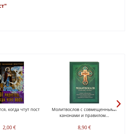
ст"
ся, когда чтут пост
Молитвослов с совмещенными
Жит
канонами и правилом...
2,00 €
8,90 €