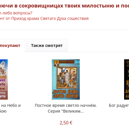
лючи в сокровищницах твоих милостыню и по
е-либо вопросы?
нт от Приход храма Святаго Духа сошествия
 покупают
Также смотрят
 на Небо и
Постное время светло начнём.
Бог радует
бою
Серия "Великим...
€
2,50 €