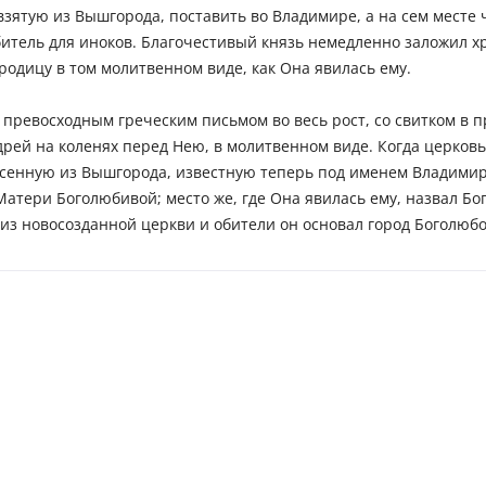
взятую из Вышгорода, поставить во Владимире, а на сем месте 
итель для иноков. Благочестивый князь немедленно заложил х
родицу в том молитвенном виде, как Она явилась ему.
превосходным греческим письмом во весь рост, со свитком в п
дрей на коленях перед Нею, в молитвенном виде. Когда церковь
сенную из Вышгорода, известную теперь под именем Владимирс
атери Боголюбивой; место же, где Она явилась ему, назвал Бо
из новосозданной церкви и обители он основал город Боголюбо