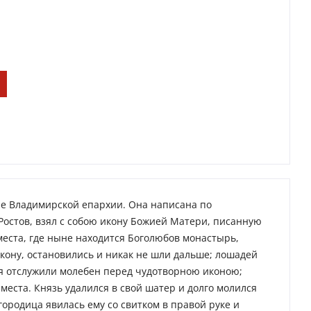
е Владимирской епархии. Она написана по
Ростов, взял с собою икону Божией Матери, писанную
места, где ныне находится Боголюбов монастырь,
икону, остановились и никак не шли дальше; лошадей
зя отслужили молебен перед чудотворною иконою;
 места. Князь удалился в свой шатер и долго молился
огородица явилась ему со свитком в правой руке и