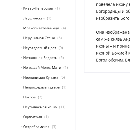
повелела икону 
Киево-Печерская
1
Богородицы и об
изобразить Бого
Леушинская
1
Млекопитательница
4
Она изображена 
Нерушимая Стена
6
сам же князь Ан
иконы – и прине
Неувядаемый цвет
9
иконой Божией М
Нечаянная Радость
5
Боголюбским. Бл
Не рыдай Мене, Мати
1
Неопалимая Купина
5
Непроходимая дверь
1
Покров
7
Неупиваемая чаша
11
Одигитрия
1
Остробрамская
3