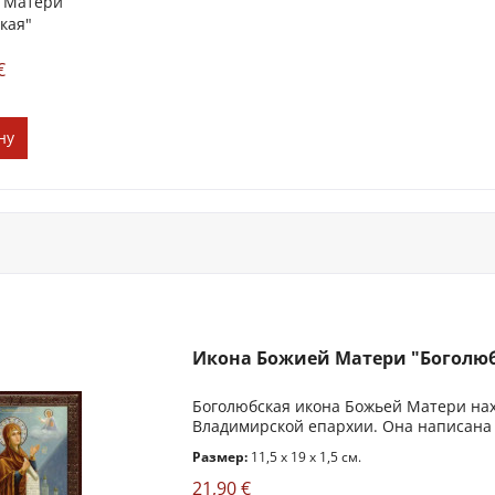
 Матери
кая"
€
ну
Икона Божией Матери "Боголю
Боголюбская икона Божьей Матери на
Владимирской епархии. Она написана 
Размер:
11,5 x 19 x 1,5 см.
21,90 €