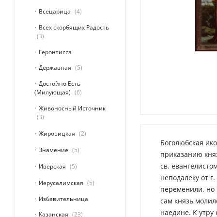
Всецарица
4
Всех скорбящих Радость
3
Геронтисса
Державная
5
Достойно Есть
(Милующая)
6
Живоносный Источник
3
Жировицкая
2
Боголюбская ик
Знамение
5
приказанию княз
св. евангелисто
Иверская
5
неподалеку от г
Иерусалимская
5
переменили, но 
Избавительница
сам князь молил
наедине. К утру
Казанская
23