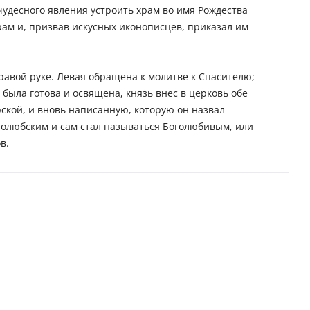
чудесного явления устроить храм во имя Рождества
рам и, призвав искусных иконописцев, приказал им
равой руке. Левая обращена к молитве к Спасителю;
 была готова и освящена, князь внес в церковь обе
кой, и вновь написанную, которую он назвал
голюбским и сам стал называться Боголюбивым, или
в.