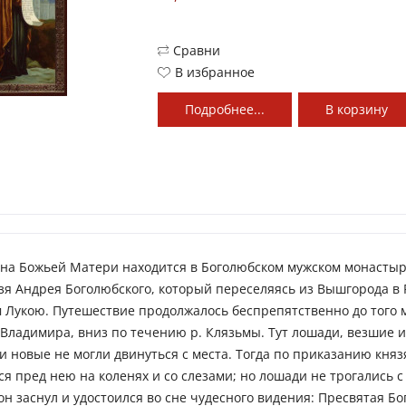
Сравни
В избранное
Подробнее...
В
корзину
она Божьей Матери находится в Боголюбском мужском монастыр
я Андрея Боголюбского, который переселяясь из Вышгорода в 
м Лукою. Путешествие продолжалось беспрепятственно до того 
. Владимира, вниз по течению р. Клязьмы. Тут лошади, везшие 
и новые не могли двинуться с места. Тогда по приказанию кня
ся пред нею на коленях и со слезами; но лошади не трогались с
 он заснул и удостоился во сне чудесного видения: Пресвятая Б