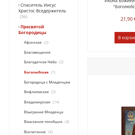
Икона Божией
Спаситель Иисус
"Боголюбс
Христос Вседержитель
36
21,90 
Пресвятой
Богородицы
В
корзи
Афонская
2
Благовещение
Благодатное Небо
2
Боголюбская
1
Богородица с Младенцем
Вифлиемская
2
Владимирская
14
Взыграние Младенца
Взыскание погибших
4
Воспитание
4