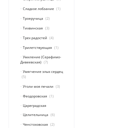
Сладкое лобзание
1
Троеручица
2
Тихвинская
3
Трех радостей
4
Трилетствующая
1
Умиление (Серафимо-
Дивеевская)
7
Умягчение злых сердец
5
Утоли моя печали
3
Феодоровская
1
Цареградская
Целительница
6
Ченстоховская
2