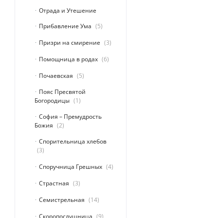
Отрада и Утешение
Прибавление Ума
5
Призри на смирение
3
Помощница в родах
6
Почаевская
5
Пояс Пресвятой
Богородицы
1
София – Премудрость
Божия
2
Спорительница хлебов
3
Споручница Грешных
4
Страстная
3
Семистрельная
14
Скоропослушница
9